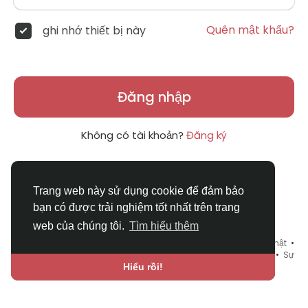
Quên mật khẩu?
ghi nhớ thiết bị này
Đăng nhập
Không có tài khoản?
Đăng ký
Trang web này sử dụng cookie để đảm bảo
bạn có được trải nghiệm tốt nhất trên trang
web của chúng tôi.
Tìm hiểu thêm
© 2026 DRVIET.COM •
Điều khoản sử dụng
•
Chính sách bảo mật
•
Liên hệ chúng tôi
•
Bao Quát
•
Danh mục
•
Blog
•
Diễn đàn
•
Sự
kiện
•
Chợ Tình
•
Ngôn ngữ
Hiểu rồi!