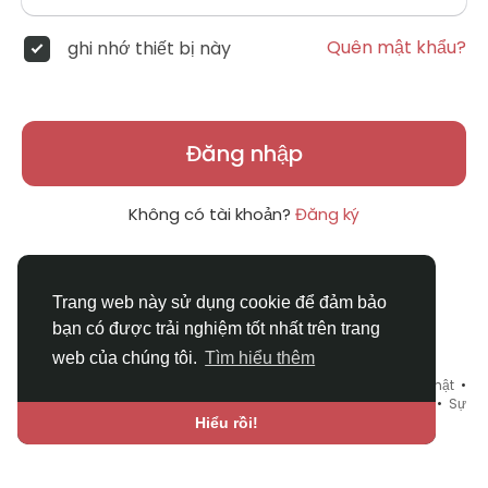
Quên mật khẩu?
ghi nhớ thiết bị này
Đăng nhập
Không có tài khoản?
Đăng ký
Trang web này sử dụng cookie để đảm bảo
bạn có được trải nghiệm tốt nhất trên trang
web của chúng tôi.
Tìm hiểu thêm
© 2026 DRVIET.COM •
Điều khoản sử dụng
•
Chính sách bảo mật
•
Liên hệ chúng tôi
•
Bao Quát
•
Danh mục
•
Blog
•
Diễn đàn
•
Sự
kiện
•
Chợ Tình
•
Ngôn ngữ
Hiểu rồi!