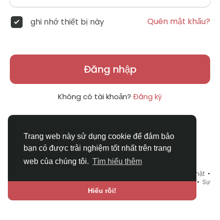
Quên mật khẩu?
ghi nhớ thiết bị này
Đăng nhập
Không có tài khoản?
Đăng ký
Trang web này sử dụng cookie để đảm bảo
bạn có được trải nghiệm tốt nhất trên trang
web của chúng tôi.
Tìm hiểu thêm
© 2026 DRVIET.COM •
Điều khoản sử dụng
•
Chính sách bảo mật
•
Liên hệ chúng tôi
•
Bao Quát
•
Danh mục
•
Blog
•
Diễn đàn
•
Sự
kiện
•
Chợ Tình
•
Ngôn ngữ
Hiểu rồi!