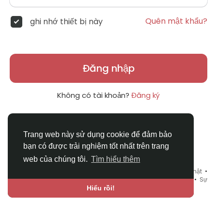
Quên mật khẩu?
ghi nhớ thiết bị này
Đăng nhập
Không có tài khoản?
Đăng ký
Trang web này sử dụng cookie để đảm bảo
bạn có được trải nghiệm tốt nhất trên trang
web của chúng tôi.
Tìm hiểu thêm
© 2026 DRVIET.COM •
Điều khoản sử dụng
•
Chính sách bảo mật
•
Liên hệ chúng tôi
•
Bao Quát
•
Danh mục
•
Blog
•
Diễn đàn
•
Sự
kiện
•
Chợ Tình
•
Ngôn ngữ
Hiểu rồi!