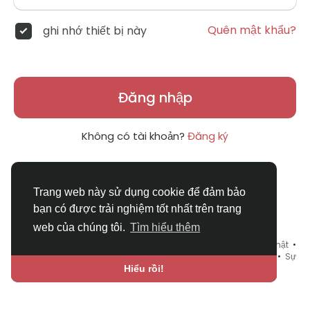
Quên mật khẩu?
ghi nhớ thiết bị này
Đăng nhập
Không có tài khoản?
Đăng ký
Trang web này sử dụng cookie để đảm bảo
bạn có được trải nghiệm tốt nhất trên trang
web của chúng tôi.
Tìm hiểu thêm
© 2026 DRVIET.COM •
Điều khoản sử dụng
•
Chính sách bảo mật
•
Liên hệ chúng tôi
•
Bao Quát
•
Danh mục
•
Blog
•
Diễn đàn
•
Sự
kiện
•
Chợ Tình
•
Ngôn ngữ
Hiểu rồi!