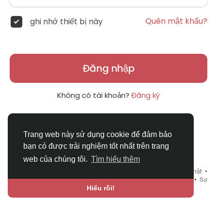
Quên mật khẩu?
ghi nhớ thiết bị này
Đăng nhập
Không có tài khoản?
Đăng ký
Trang web này sử dụng cookie để đảm bảo
bạn có được trải nghiệm tốt nhất trên trang
web của chúng tôi.
Tìm hiểu thêm
© 2026 DRVIET.COM •
Điều khoản sử dụng
•
Chính sách bảo mật
•
Liên hệ chúng tôi
•
Bao Quát
•
Danh mục
•
Blog
•
Diễn đàn
•
Sự
kiện
•
Chợ Tình
•
Ngôn ngữ
Hiểu rồi!