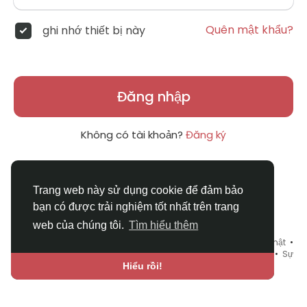
Quên mật khẩu?
ghi nhớ thiết bị này
Đăng nhập
Không có tài khoản?
Đăng ký
Trang web này sử dụng cookie để đảm bảo
bạn có được trải nghiệm tốt nhất trên trang
web của chúng tôi.
Tìm hiểu thêm
© 2026 DRVIET.COM •
Điều khoản sử dụng
•
Chính sách bảo mật
•
Liên hệ chúng tôi
•
Bao Quát
•
Danh mục
•
Blog
•
Diễn đàn
•
Sự
kiện
•
Chợ Tình
•
Ngôn ngữ
Hiểu rồi!