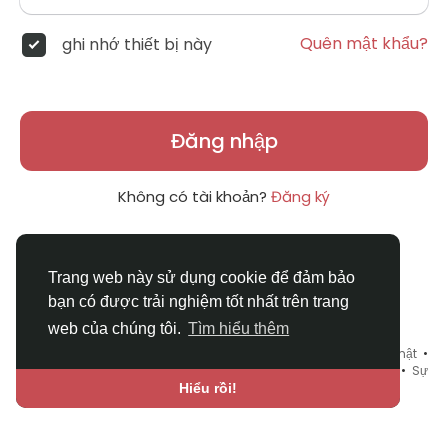
Quên mật khẩu?
ghi nhớ thiết bị này
Đăng nhập
Không có tài khoản?
Đăng ký
Trang web này sử dụng cookie để đảm bảo
bạn có được trải nghiệm tốt nhất trên trang
web của chúng tôi.
Tìm hiểu thêm
© 2026 DRVIET.COM •
Điều khoản sử dụng
•
Chính sách bảo mật
•
Liên hệ chúng tôi
•
Bao Quát
•
Danh mục
•
Blog
•
Diễn đàn
•
Sự
kiện
•
Chợ Tình
•
Ngôn ngữ
Hiểu rồi!