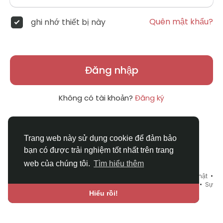
Quên mật khẩu?
ghi nhớ thiết bị này
Đăng nhập
Không có tài khoản?
Đăng ký
Trang web này sử dụng cookie để đảm bảo
bạn có được trải nghiệm tốt nhất trên trang
web của chúng tôi.
Tìm hiểu thêm
© 2026 DRVIET.COM •
Điều khoản sử dụng
•
Chính sách bảo mật
•
Liên hệ chúng tôi
•
Bao Quát
•
Danh mục
•
Blog
•
Diễn đàn
•
Sự
kiện
•
Chợ Tình
•
Ngôn ngữ
Hiểu rồi!