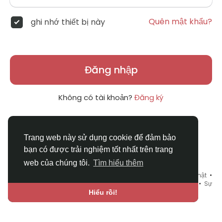
Quên mật khẩu?
ghi nhớ thiết bị này
Đăng nhập
Không có tài khoản?
Đăng ký
Trang web này sử dụng cookie để đảm bảo
bạn có được trải nghiệm tốt nhất trên trang
web của chúng tôi.
Tìm hiểu thêm
© 2026 DRVIET.COM •
Điều khoản sử dụng
•
Chính sách bảo mật
•
Liên hệ chúng tôi
•
Bao Quát
•
Danh mục
•
Blog
•
Diễn đàn
•
Sự
kiện
•
Chợ Tình
•
Ngôn ngữ
Hiểu rồi!