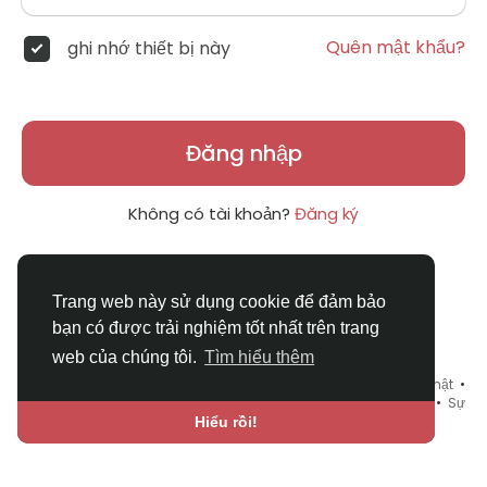
Quên mật khẩu?
ghi nhớ thiết bị này
Đăng nhập
Không có tài khoản?
Đăng ký
Trang web này sử dụng cookie để đảm bảo
bạn có được trải nghiệm tốt nhất trên trang
web của chúng tôi.
Tìm hiểu thêm
© 2026 DRVIET.COM •
Điều khoản sử dụng
•
Chính sách bảo mật
•
Liên hệ chúng tôi
•
Bao Quát
•
Danh mục
•
Blog
•
Diễn đàn
•
Sự
kiện
•
Chợ Tình
•
Ngôn ngữ
Hiểu rồi!