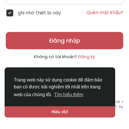
Quên mật khẩu?
ghi nhớ thiết bị này
Đăng nhập
Không có tài khoản?
Đăng ký
Trang web này sử dụng cookie để đảm bảo
bạn có được trải nghiệm tốt nhất trên trang
web của chúng tôi.
Tìm hiểu thêm
© 2026 DRVIET.COM •
Điều khoản sử dụng
•
Chính sách bảo mật
•
Liên hệ chúng tôi
•
Bao Quát
•
Danh mục
•
Blog
•
Diễn đàn
•
Sự
kiện
•
Chợ Tình
•
Ngôn ngữ
Hiểu rồi!