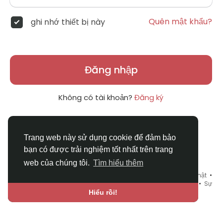
Quên mật khẩu?
ghi nhớ thiết bị này
Đăng nhập
Không có tài khoản?
Đăng ký
Trang web này sử dụng cookie để đảm bảo
bạn có được trải nghiệm tốt nhất trên trang
web của chúng tôi.
Tìm hiểu thêm
© 2026 DRVIET.COM •
Điều khoản sử dụng
•
Chính sách bảo mật
•
Liên hệ chúng tôi
•
Bao Quát
•
Danh mục
•
Blog
•
Diễn đàn
•
Sự
kiện
•
Chợ Tình
•
Ngôn ngữ
Hiểu rồi!