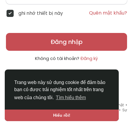
Quên mật khẩu?
ghi nhớ thiết bị này
Đăng nhập
Không có tài khoản?
Đăng ký
Trang web này sử dụng cookie để đảm bảo
bạn có được trải nghiệm tốt nhất trên trang
web của chúng tôi.
Tìm hiểu thêm
© 2026 DRVIET.COM •
Điều khoản sử dụng
•
Chính sách bảo mật
•
Liên hệ chúng tôi
•
Bao Quát
•
Danh mục
•
Blog
•
Diễn đàn
•
Sự
kiện
•
Chợ Tình
•
Ngôn ngữ
Hiểu rồi!