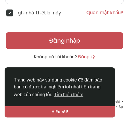
Quên mật khẩu?
ghi nhớ thiết bị này
Đăng nhập
Không có tài khoản?
Đăng ký
Trang web này sử dụng cookie để đảm bảo
bạn có được trải nghiệm tốt nhất trên trang
web của chúng tôi.
Tìm hiểu thêm
© 2026 DRVIET.COM •
Điều khoản sử dụng
•
Chính sách bảo mật
•
Liên hệ chúng tôi
•
Bao Quát
•
Danh mục
•
Blog
•
Diễn đàn
•
Sự
kiện
•
Chợ Tình
•
Ngôn ngữ
Hiểu rồi!