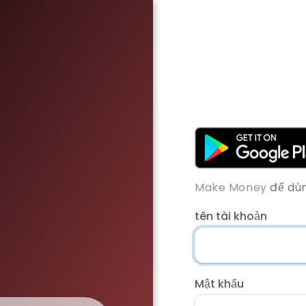
Make Money
để dùn
tên tài khoản
Mật khẩu