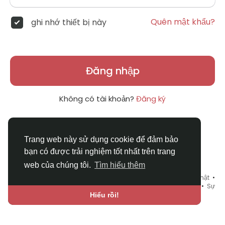
Quên mật khẩu?
ghi nhớ thiết bị này
Đăng nhập
Không có tài khoản?
Đăng ký
Trang web này sử dụng cookie để đảm bảo
bạn có được trải nghiệm tốt nhất trên trang
web của chúng tôi.
Tìm hiểu thêm
© 2026 DRVIET.COM •
Điều khoản sử dụng
•
Chính sách bảo mật
•
Liên hệ chúng tôi
•
Bao Quát
•
Danh mục
•
Blog
•
Diễn đàn
•
Sự
kiện
•
Chợ Tình
•
Ngôn ngữ
Hiểu rồi!