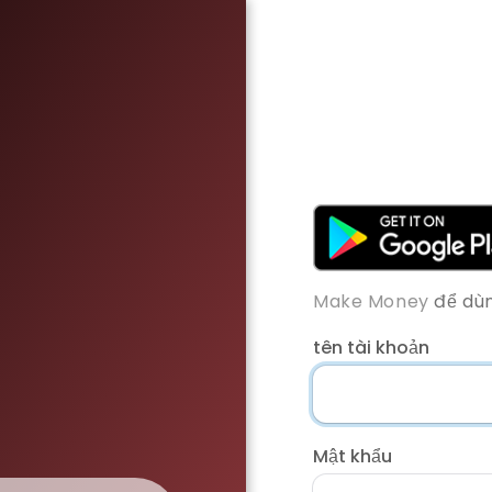
Make Money
để dùn
tên tài khoản
Mật khẩu