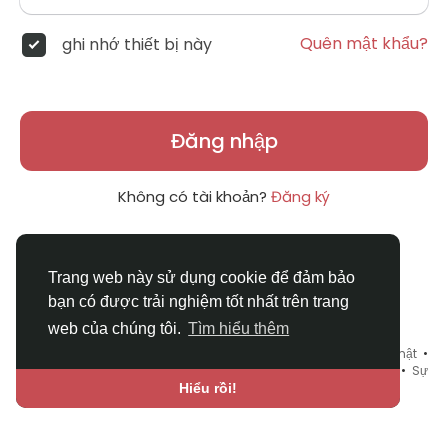
Quên mật khẩu?
ghi nhớ thiết bị này
Đăng nhập
Không có tài khoản?
Đăng ký
Trang web này sử dụng cookie để đảm bảo
bạn có được trải nghiệm tốt nhất trên trang
web của chúng tôi.
Tìm hiểu thêm
© 2026 DRVIET.COM •
Điều khoản sử dụng
•
Chính sách bảo mật
•
Liên hệ chúng tôi
•
Bao Quát
•
Danh mục
•
Blog
•
Diễn đàn
•
Sự
kiện
•
Chợ Tình
•
Ngôn ngữ
Hiểu rồi!