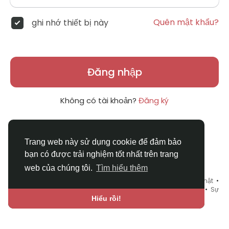
Quên mật khẩu?
ghi nhớ thiết bị này
Đăng nhập
Không có tài khoản?
Đăng ký
Trang web này sử dụng cookie để đảm bảo
bạn có được trải nghiệm tốt nhất trên trang
web của chúng tôi.
Tìm hiểu thêm
© 2026 DRVIET.COM •
Điều khoản sử dụng
•
Chính sách bảo mật
•
Liên hệ chúng tôi
•
Bao Quát
•
Danh mục
•
Blog
•
Diễn đàn
•
Sự
kiện
•
Chợ Tình
•
Ngôn ngữ
Hiểu rồi!