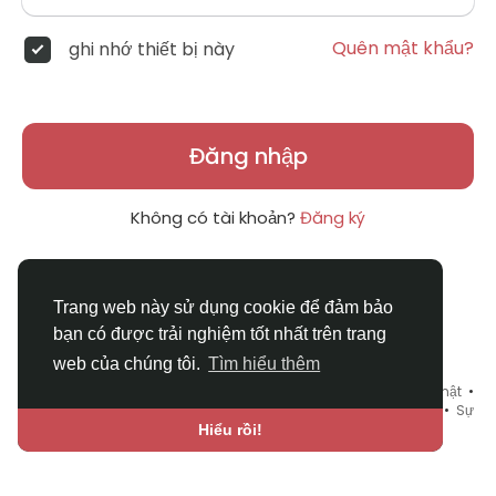
Quên mật khẩu?
ghi nhớ thiết bị này
Đăng nhập
Không có tài khoản?
Đăng ký
Trang web này sử dụng cookie để đảm bảo
bạn có được trải nghiệm tốt nhất trên trang
web của chúng tôi.
Tìm hiểu thêm
© 2026 DRVIET.COM •
Điều khoản sử dụng
•
Chính sách bảo mật
•
Liên hệ chúng tôi
•
Bao Quát
•
Danh mục
•
Blog
•
Diễn đàn
•
Sự
kiện
•
Chợ Tình
•
Ngôn ngữ
Hiểu rồi!