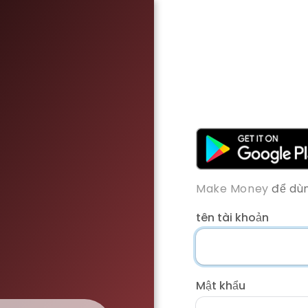
Make Money
để dùn
tên tài khoản
Mật khẩu