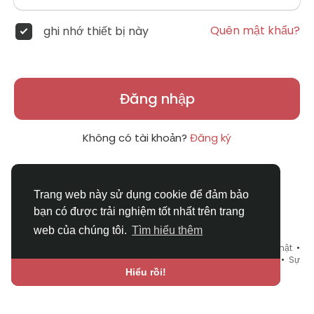
Quên mật khẩu?
ghi nhớ thiết bị này
Đăng nhập
Không có tài khoản?
Đăng ký
Trang web này sử dụng cookie để đảm bảo
bạn có được trải nghiệm tốt nhất trên trang
web của chúng tôi.
Tìm hiểu thêm
© 2026 DRVIET.COM •
Điều khoản sử dụng
•
Chính sách bảo mật
•
Liên hệ chúng tôi
•
Bao Quát
•
Danh mục
•
Blog
•
Diễn đàn
•
Sự
kiện
•
Chợ Tình
•
Ngôn ngữ
Hiểu rồi!