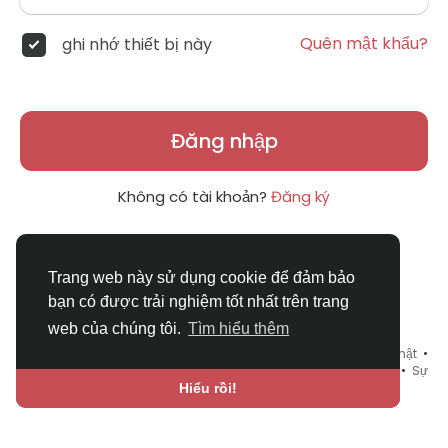
Quên mật khẩu?
ghi nhớ thiết bị này
Đăng nhập
Không có tài khoản?
Đăng ký
Trang web này sử dụng cookie để đảm bảo
bạn có được trải nghiệm tốt nhất trên trang
web của chúng tôi.
Tìm hiểu thêm
© 2026 DRVIET.COM •
Điều khoản sử dụng
•
Chính sách bảo mật
•
Liên hệ chúng tôi
•
Bao Quát
•
Danh mục
•
Blog
•
Diễn đàn
•
Sự
kiện
•
Chợ Tình
•
Ngôn ngữ
Hiểu rồi!