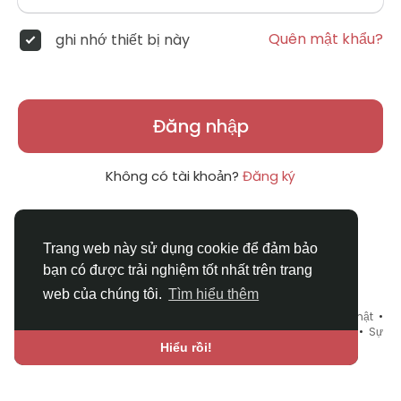
Quên mật khẩu?
ghi nhớ thiết bị này
Đăng nhập
Không có tài khoản?
Đăng ký
Trang web này sử dụng cookie để đảm bảo
bạn có được trải nghiệm tốt nhất trên trang
web của chúng tôi.
Tìm hiểu thêm
© 2026 DRVIET.COM •
Điều khoản sử dụng
•
Chính sách bảo mật
•
Liên hệ chúng tôi
•
Bao Quát
•
Danh mục
•
Blog
•
Diễn đàn
•
Sự
kiện
•
Chợ Tình
•
Ngôn ngữ
Hiểu rồi!