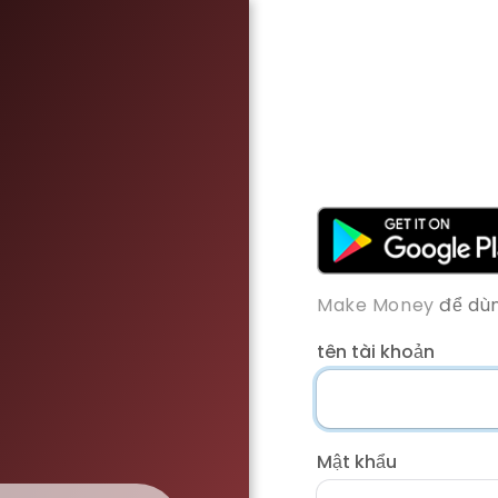
Make Money
để dùn
tên tài khoản
Mật khẩu