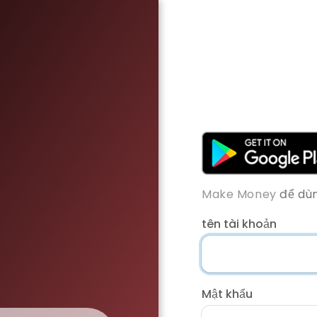
Make Money
để dùn
tên tài khoản
Mật khẩu